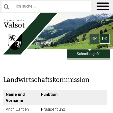
Navigieren in Gemeinde Valsot
Hauptnavigation
Suchbegriff
Men
Schnellnavigation
Bitte wählen 
RM
DE
Schnellzugriff
Landwirtschaftskommission
Name und
Funktion
Vorname
Andri Cantieni
Präsident und