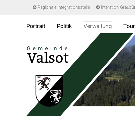
Navigieren in Gemeinde Valsot
Regionale Integrationsstelle
Interation Graub
Schnellnavigation
Portrait
Politik
Verwaltung
Tou