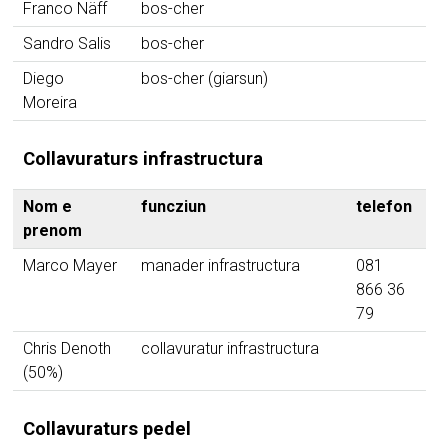
Franco Näff
bos-cher
Sandro Salis
bos-cher
Diego
bos-cher (giarsun)
Moreira
Collavuraturs infrastructura
Nom e
funcziun
telefon
ma
prenom
Marco Mayer
manader infrastructura
081
866 36
79
Chris Denoth
collavuratur infrastructura
(50%)
Collavuraturs pedel