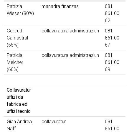
Patrizia
manadra finanzas
081
Wieser (80%)
861 00
62
Gertrud
collavuratura administraziun
081
Camastral
861 00
(55%)
67
Patricia
collavuratura administraziun
081
Melcher
861 00
(60%)
69
Collavuratur
uffizi da
fabrica ed
uffizi tecnic
Gian Andrea
collavuratur
081
ga
Näff
861 00