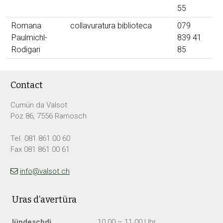
55
Romana
collavuratura biblioteca
079
Paulmichl-
839 41
Rodigari
85
Footer
Contact
Cumün da Valsot
Poz 86, 7556 Ramosch
Tel. 081 861 00 60
Fax 081 861 00 61
info@valsot.ch
Uras d’avertüra
lü
ndeschdi
10.00 – 11.00 Uhr