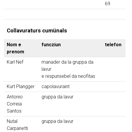
69
Collavuraturs cumünals
Nom e
funcziun
telefon
ma
prenom
Karl Nef
manader da la gruppa da
lavur
e respunsebel da neofitas
Kurt Plangger
capolavuraint
Antonio
gruppa da lavur
Correia
Santos
Nutal
gruppa da lavur
Carpanetti