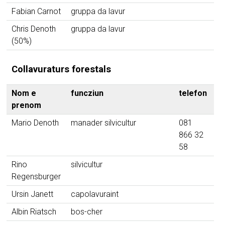
Fabian Carnot
gruppa da lavur
Chris Denoth
gruppa da lavur
(50%)
Collavuraturs forestals
Nom e
funcziun
telefon
ma
prenom
Mario Denoth
manader silvicultur
081
866 32
58
Rino
silvicultur
Regensburger
Ursin Janett
capolavuraint
Albin Riatsch
bos-cher