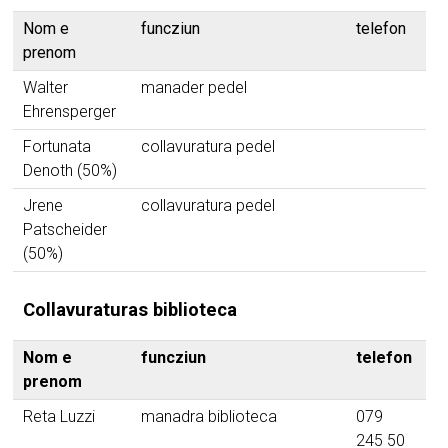
Nom e
funcziun
telefon
ma
prenom
Walter
manader pedel
Ehrensperger
w
Fortunata
collavuratura pedel
Denoth (50%)
Jrene
collavuratura pedel
Patscheider
(50%)
Collavuraturas biblioteca
Nom e
funcziun
telefon
ma
prenom
Reta Luzzi
manadra biblioteca
079
245 50