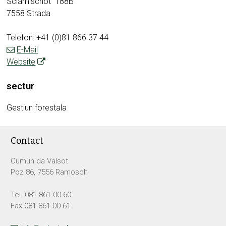
Sclamischot 188B
7558 Strada
Telefon: +41 (0)81 866 37 44
E-Mail
Website
sectur
Gestiun forestala
Footer
Contact
Cumün da Valsot
Poz 86, 7556 Ramosch
Tel. 081 861 00 60
Fax 081 861 00 61