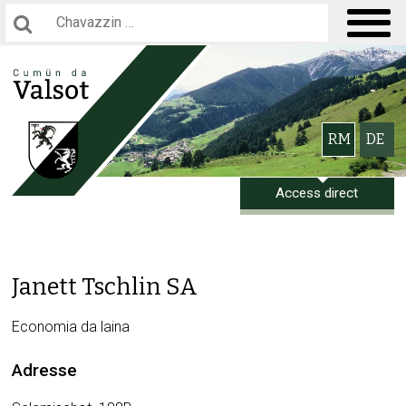
Navigieren in Gemeinde Valsot
Hauptnavigation
Suchbegriff
Men
Schnellnavigation
Bitte wählen 
RM
DE
Access direct
Janett Tschlin SA
Economia da laina
Adresse