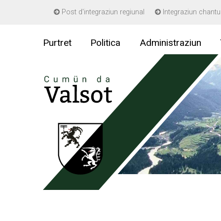
Navigieren in Gemeinde Valsot
Post d'integraziun regiunal
Integraziun chantu
Schnellnavigation
Purtret
Politica
Administraziun