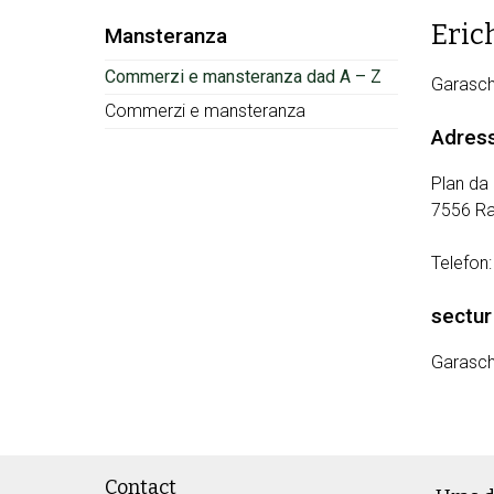
Eric
Subnav:
Mansteranza
Commerzi e mansteranza dad A – Z
Garasc
Commerzi e mansteranza
Adres
Plan da
7556 R
Telefon
sectur
Garasc
Footer
Contact