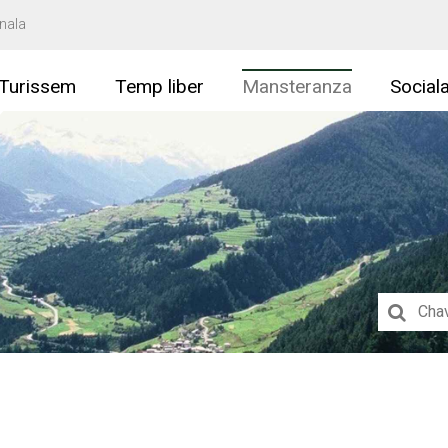
nala
Turissem
Temp liber
Mansteranza
Social
Suchbegri