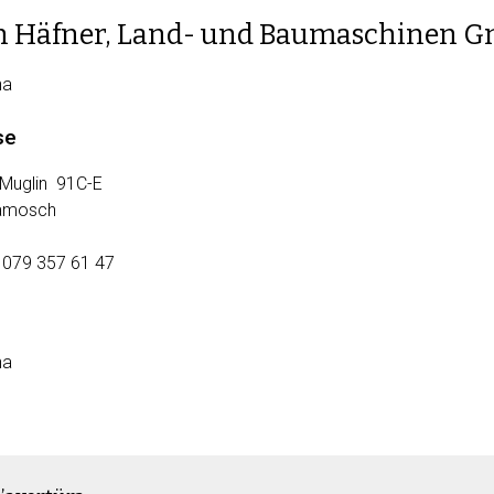
h Häfner, Land- und Baumaschinen 
ha
se
 Muglin 91C-E
amosch
: 079 357 61 47
ha