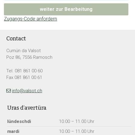
weiter zur Bearbeitung
Zugangs-Code anfordern
Footer
Contact
Cumün da Valsot
Poz 86, 7556 Ramosch
Tel. 081 861 00 60
Fax 081 861 00 61
info@valsot.ch
Uras d’avertüra
lü
ndeschdi
10.00 – 11.00 Uhr
ma
rdi
10.00 – 11.00 Uhr