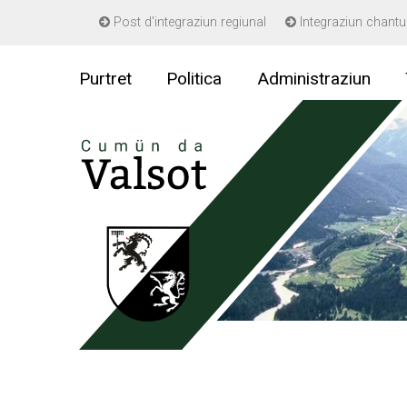
Navigieren in Gemeinde Valsot
Post d'integraziun regiunal
Integraziun chantu
Schnellnavigation
Purtret
Politica
Administraziun