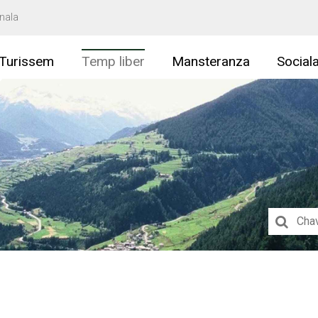
nala
Turissem
Temp liber
Mansteranza
Social
Suchbegri