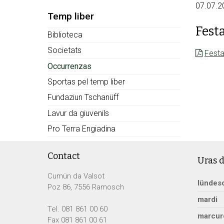
07.07.2
Subnav:
Temp liber
Fest
Biblioteca
Societats
Festa
Occurrenzas
Sportas pel temp liber
Fundaziun Tschanüff
Lavur da giuvenils
Pro Terra Engiadina
Footer
Contact
Uras d
Cumün da Valsot
lü
ndes
Poz 86, 7556 Ramosch
ma
rdi
Tel. 081 861 00 60
mar
cur
Fax 081 861 00 61