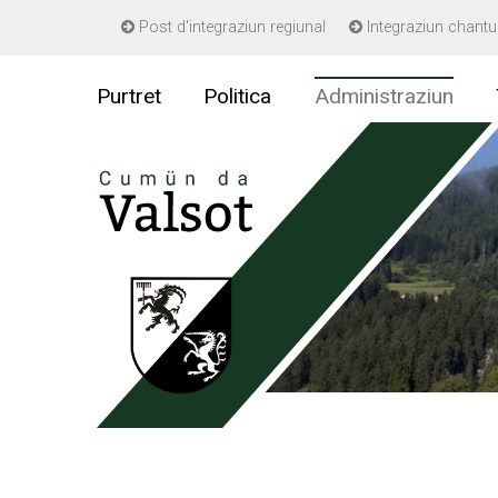
Navigieren in Gemeinde Valsot
Post d'integraziun regiunal
Integraziun chantu
Schnellnavigation
Purtret
Politica
Administraziun