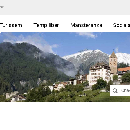
nala
Turissem
Temp liber
Mansteranza
Social
Suchbegri