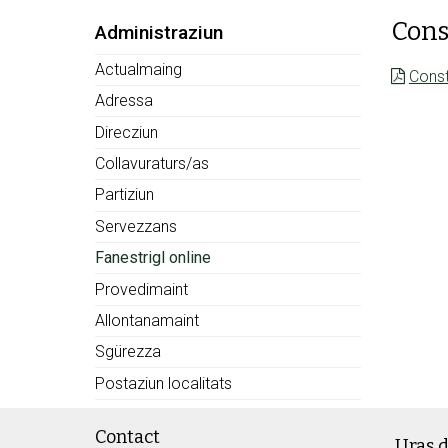
Cons
Subnav:
Administraziun
Actualmaing
Const
Adressa
Direcziun
Collavuraturs/as
Partiziun
Servezzans
Fanestrigl online
Provedimaint
Allontanamaint
Sgürezza
Postaziun localitats
Footer
Contact
Uras d