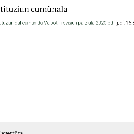
tituziun cumünala
ituziun dal cumün da Valsot - revisiun parziala 2020.pdf
[pdf, 16.
’avertüra