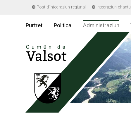
Navigieren in Gemeinde Valsot
Post d'integraziun regiunal
Integraziun chantu
Schnellnavigation
Purtret
Politica
Administraziun