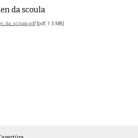
en da scoula
n_da_scoula.pdf
[pdf, 1.5 MB]
’avertüra