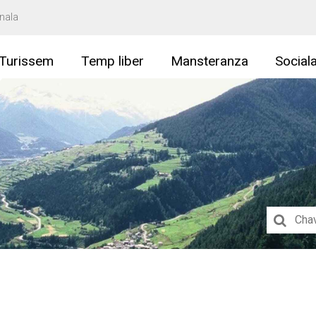
nala
Turissem
Temp liber
Mansteranza
Social
Suchbegri