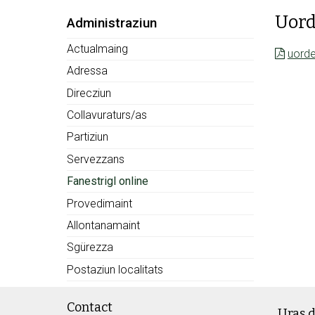
Uord
Subnav:
Administraziun
Actualmaing
uorde
Adressa
Direcziun
Collavuraturs/as
Partiziun
Servezzans
Fanestrigl online
Provedimaint
Allontanamaint
Sgürezza
Postaziun localitats
Footer
Contact
Uras d