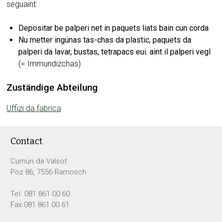
seguaint:
Depositar be palperi net in paquets liats bain cun corda
Nu metter ingünas tas-chas da plastic, paquets da
palperi da lavar, bustas, tetrapacs eui. aint il palperi vegl
(= Immundizchas)
Zuständige Abteilung
Uffizi da fabrica
Footer
Contact
Cumün da Valsot
Poz 86, 7556 Ramosch
Tel. 081 861 00 60
Fax 081 861 00 61