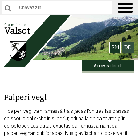
Navigieren in Gemeinde Valsot
Hauptnavigation
Suchbegriff
Men
Schnellnavigation
Bitte wählen 
RM
DE
Access direct
Palperi vegl
Il palperi vegl vain ramassà trais jadas l’on tras las classas
da scoula dal s-chalin superiur, adüna la fin da favrer, gün
ed october. Las datas exactas dal ramassamaint dal
palperi vegnan publichadas. Nus giavüschain d’observar il