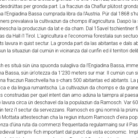
desdrüttas per gronda part. La fracziun da Chaflur plütost gron
a l'Engiadina Bassa cumprada libra da l'Austria. Pür dal 1868 s'haja
iners prevalaiva la cultivaziun da chomps ill'agricultura. Daspö l
escha la producziun da lat e da charn. Dal 15avel tschientiner fi
nas da Hall i'l Tirol. L'agricultura e l'economia forestala sun sec
s lavura in quist sectur. La gronda part da las abitantas e dals abi
un la situaziun dal cumün in vicinanza dal cunfin ed il territori del
 es situà sün üna spuonda sulagliva da l'Engiadina Bassa, imm
na Bassa, sün ün'otezza da 1'230 meters sur mar. Il cumün cun s
hna fracziun Raschvella ha s-chars 500 abitantas ed abitants. La
ca e da lingua rumantscha. La cultivaziun da chomps e da granezz
s construidas per quel intent dan amo adüna la taimpra al paesag
) lavura circa ün deschavel da la populaziun da Ramosch. Var 60 
ün terz i'l sectur da servezzans. Ramosch es gnü nomnà la prüma
 Mottata attesteschan cha la regiun intuorn Ramosch d'eira popul
enza d'üna ruta da commerzi frequentada regularmaing sur il Pas
ieval tampriv fich important dal punct da vista economic. Implü d