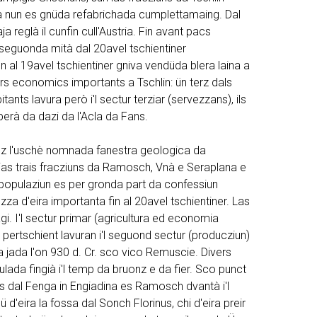
da nun es gnüda refabrichada cumplettamaing. Dal
 reglà il cunfin cull'Austria. Fin avant pacs
a seguonda mità dal 20avel tschientiner
n al 19avel tschientiner gniva vendüda blera laina a
tuors economics importants a Tschlin: ün terz dals
tants lavura però i'l sectur terziar (servezzans), ils
iberà da dazi da l'Acla da Fans.
ez l'uschè nomnada fanestra geologica da
ias trais fracziuns da Ramosch, Vnà e Seraplana e
 populaziun es per gronda part da confessiun
a d'eira importanta fin al 20avel tschientiner. Las
i. I'l sectur primar (agricultura ed economia
pertschient lavuran i'l seguond sectur (producziun)
 jada l'on 930 d. Cr. sco vico Remuscie. Divers
ada fingià i'l temp da bruonz e da fier. Sco punct
s dal Fenga in Engiadina es Ramosch dvantà i'l
'eira la fossa dal Sonch Florinus, chi d'eira preir