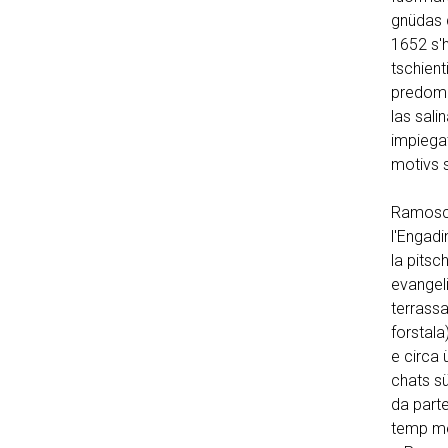
gnüdas 
1652 s'h
tschient
predomin
las sali
impiegat
motivs s
Ramosch
l'Engadi
la pitsc
evangeli
terrassa
forstala
e circa 
chats sü
da part
temp med