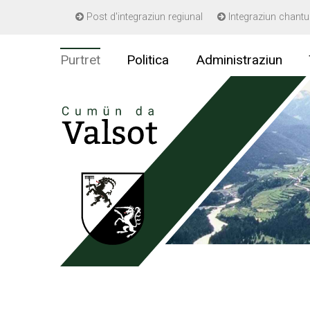
Navigieren in Gemeinde Valsot
Post d'integraziun regiunal
Integraziun chantu
Schnellnavigation
Purtret
Politica
Administraziun