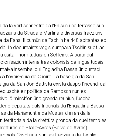
a da la vart schnestra da l'En sün üna terrassa sün
racziuns da Strada e Martina e diversas fracziuns
la da Fans. Il cumün da Tschlin ha 448 abitantas ed
da. In documaints vegls cumpara Tschlin suot las
ra üsità il nom tudais-ch Schleins. A partir dal
lonisaziun interna tras colonists da lingua tudais-
ormaiva insembel cull'Engiadina Bassa ün cuntadi.
16 a l'ovais-chia da Cuoira. La baselgia da San
lgia da San Jon Battista exista daspö l'incendi dal
a ed uschè eir politica da Ramosch nun es
iva lö minch'on üna gronda reuniun, l'uschè
r e deputats dals tribunals da l'Engiadina Bassa
tras da Mariamunt e da Müstair d'eiran da la
iun territoriala da la drettüra gronda da quel temp es
rettüras da Stalla-Avras (Baiva ed Avras)
mpigls Grischuns, sun las fracziuns da Tschlin