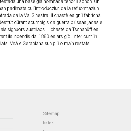
attestada üna baselgia nomnada tenor il sonch. Ün
 s'han padimats cull'introducziun da la refuormaziun
ntrada da la Val Sinestra. Il chastè es gnü fabrichà
estrüt dürant scumpigls da guerra plüssas jadas e
als signuors austriacs. Il chastè da Tschanüff es
t ils incendis dal 1880 es ars giò l'inter cumün.
 plats. Vnà e Seraplana sun plü o main restats
Sitemap
Index