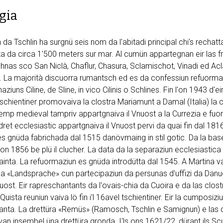
rgia
 da Tschlin ha surgnü seis nom da l'abitadi principal chi's rechatt
a da circa 1'500 meters sur mar. Al cumün appartegnan eir las f
chnas sco San Niclà, Chaflur, Chasura, Sclamischot, Vinadi ed Ac
s. La majorità discuorra rumantsch ed es da confessiun refuorma
ziuns Ciline, de Sline, in vico Cilinis o Schlines. Fin l'on 1943 d'ei
schientiner promovaiva la clostra Mariamunt a Damal (Italia) la co
 temp medieval tampriv appartgnaiva il Vnuost a la Currezia e fu
 dret ecclesiastic appartgnaiva il Vnuost pervi da quai fin dal 18
s gnüda fabrichada dal 1515 danövmaing in stil gotic. Da la base
on 1856 be plü il clucher. La data da la separaziun ecclesiastic
inta. La refuormaziun es gnüda introdütta dal 1545. A Martina va
 «Landsprache» cun partecipaziun da persunas d'uffizi da Danude
uost. Eir rapreschantants da l'ovais-chia da Cuoira e da las clos
 Quista reuniun vaiva lö fin i'l 16avel tschientiner. Eir la cumposiz
anta. La drettüra «Remüs» (Ramosch, Tschlin e Samignun) e las d
an insembel üna drettüra gronda. I'ls ons 1621/22, dürant ils Scu