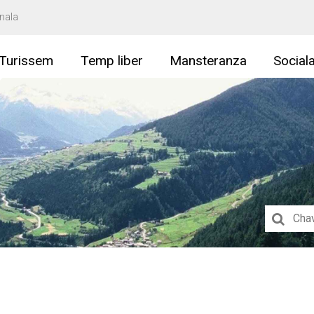
nala
Turissem
Temp liber
Mansteranza
Social
Suchbegri