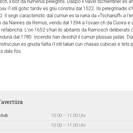
h, il böt da numerus pelegrins. Daspö il 9avel tschientiner es 
nouv i'l stil gotic tardiv es gnü construi dal 1522. Ils pelegrinadis
0. Il segn caracteristic dal cumün es la ruina da «Tschanüff» a l'e
6 da Nannes da Remüs, vendü dal 1394 a l'ovais-ch da Cuoira e d
refabrichà. L'on 1652 s'han ils abitants da Ramosch deliberats d
dunà dal 1780. Incendis han desdrüt il cumün plüssas jadas. Düran
strucziun es gnüda fatta i'l stil talian cun chasas cubicas e tets
s dals fös.
’avertüra
chdi
10.00 – 11.00 Uhr
10.00 – 11.00 Uhr