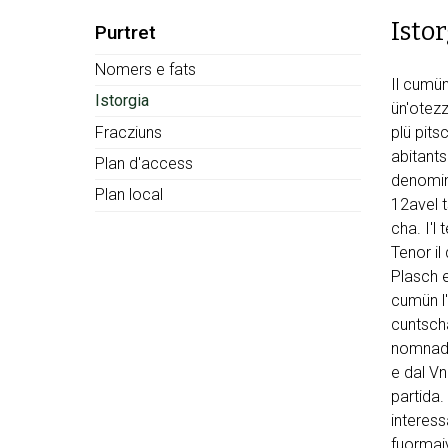
Isto
Subnav:
Purtret
Nomers e fats
Il cumün
Istorgia
ün'otezz
Fracziuns
plü pits
abitant
Plan d'access
denomina
Plan local
12avel t
cha. I'l
Tenor il
Plasch e
cumün l'
cuntscha
nomnada
e dal Vn
partida.
interess
fuormaiv