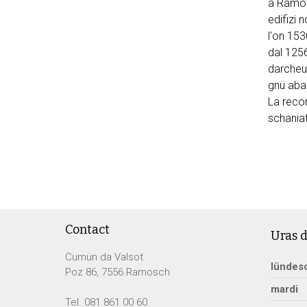
a Ramosc
edifizi 
l'on 153
dal 125
darcheu 
gnü aban
La recon
schaniat
Footer
Contact
Uras d
Cumün da Valsot
lü
ndes
Poz 86, 7556 Ramosch
ma
rdi
Tel. 081 861 00 60